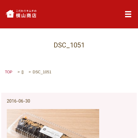
メ
DSC_1051
TOP
[]
DSC_1051
2016-06-30